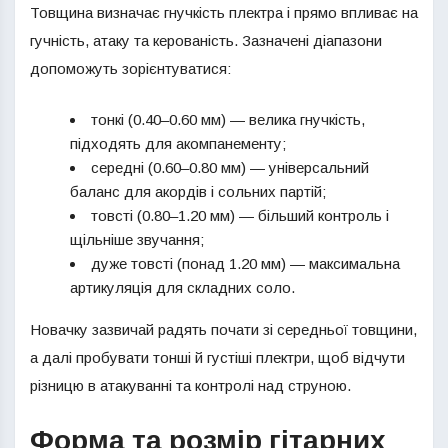
Товщина визначає гнучкість плектра і прямо впливає на
гучність, атаку та керованість. Зазначені діапазони
допоможуть зорієнтуватися:
тонкі (0.40–0.60 мм) — велика гнучкість,
підходять для акомпанементу;
середні (0.60–0.80 мм) — універсальний
баланс для акордів і сольних партій;
товсті (0.80–1.20 мм) — більший контроль і
щільніше звучання;
дуже товсті (понад 1.20 мм) — максимальна
артикуляція для складних соло.
Новачку зазвичай радять почати зі середньої товщини,
а далі пробувати тонші й густіші плектри, щоб відчути
різницю в атакуванні та контролі над струною.
Форма та розмір гітарних