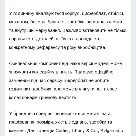
У годиннику аналізуються корпус, циферблат, стрілки,
механізм, безель, браслет, застібка, заводна головка
та внутрішні маркування. Важливо встановити не тільки
справжність деталей, а і їхню відповідність
конкретному референсу та року виробництва.
Оригінальний компонент від іншої версії моделі може
знижувати колекційну цінність. Так само офіційно
замінений під час сервісу циферблат не робить
годинник підробкою, але може вплинути на інтерес
колекціонерів і ринкову вартість.
У брендовій прикрасі перевіряються метал, вага,
гравіювання, розміри, якість з’єднань, застібки та
каміння. Для колекцій Cartier, Tiffany & Co., Bvlgari або