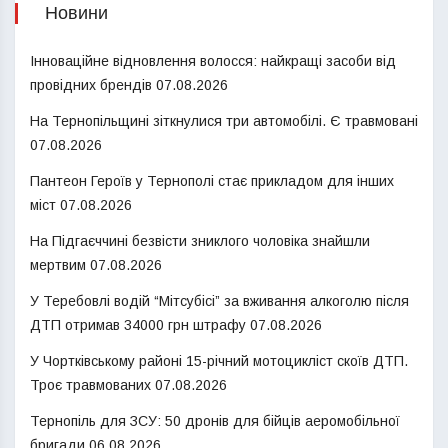
Новини
Інноваційне відновлення волосся: найкращі засоби від
провідних брендів
07.08.2026
На Тернопільщині зіткнулися три автомобілі. Є травмовані
07.08.2026
Пантеон Героїв у Тернополі стає прикладом для інших
міст
07.08.2026
На Підгаєччині безвісти зниклого чоловіка знайшли
мертвим
07.08.2026
У Теребовлі водій “Мітсубісі” за вживання алкоголю після
ДТП отримав 34000 грн штрафу
07.08.2026
У Чортківському районі 15-річний мотоцикліст скоїв ДТП.
Троє травмованих
07.08.2026
Тернопіль для ЗСУ: 50 дронів для бійців аеромобільної
бригади
06.08.2026