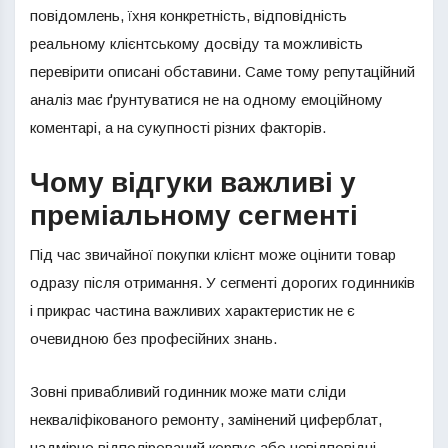
повідомлень, їхня конкретність, відповідність
реальному клієнтському досвіду та можливість
перевірити описані обставини. Саме тому репутаційний
аналіз має ґрунтуватися не на одному емоційному
коментарі, а на сукупності різних факторів.
Чому відгуки важливі у
преміальному сегменті
Під час звичайної покупки клієнт може оцінити товар
одразу після отримання. У сегменті дорогих годинників
і прикрас частина важливих характеристик не є
очевидною без професійних знань.
Зовні привабливий годинник може мати сліди
некваліфікованого ремонту, замінений циферблат,
надмірно відполірований корпус або невідповідні