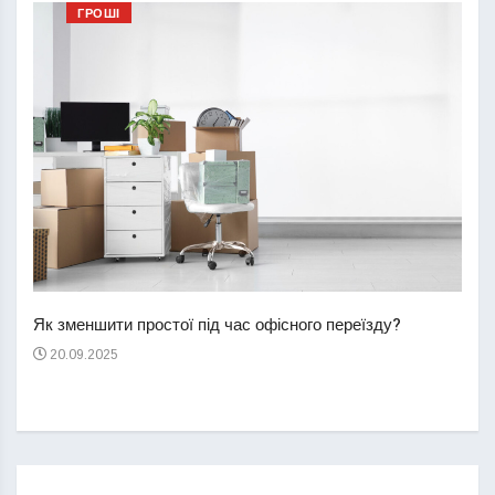
ГРОШІ
Перш
пере
Як зменшити простої під час офісного переїзду?
21
20.09.2025