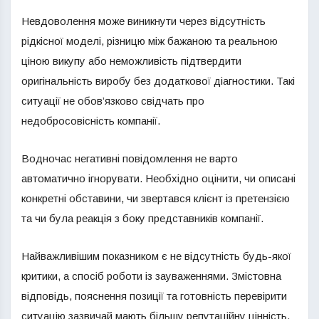
Невдоволення може виникнути через відсутність
рідкісної моделі, різницю між бажаною та реальною
ціною викупу або неможливість підтвердити
оригінальність виробу без додаткової діагностики. Такі
ситуації не обов’язково свідчать про
недобросовісність компанії.
Водночас негативні повідомлення не варто
автоматично ігнорувати. Необхідно оцінити, чи описані
конкретні обставини, чи звертався клієнт із претензією
та чи була реакція з боку представників компанії.
Найважливішим показником є не відсутність будь-якої
критики, а спосіб роботи із зауваженнями. Змістовна
відповідь, пояснення позиції та готовність перевірити
ситуацію зазвичай мають більшу репутаційну цінність,