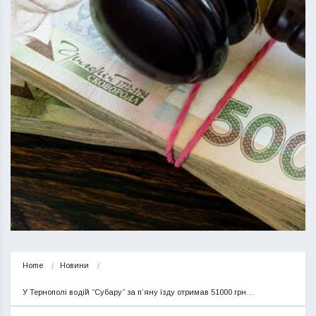
Home
Новини
У Тернополі водій “Субару” за п’яну їзду отримав 51000 грн…