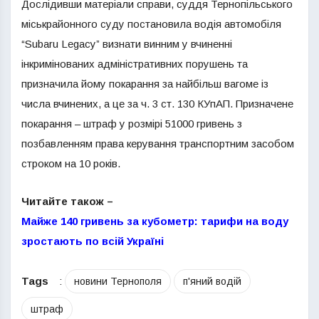
Дослідивши матеріали справи, суддя Тернопільського
міськрайонного суду постановила водія автомобіля
“Subaru Legacy” визнати винним у вчиненні
інкримінованих адміністративних порушень та
призначила йому покарання за найбільш вагоме із
числа вчинених, а це за ч. 3 ст. 130 КУпАП. Призначене
покарання – штраф у розмірі 51000 гривень з
позбавленням права керування транспортним засобом
строком на 10 років.
Читайте також –
Майже 140 гривень за кубометр: тарифи на воду
зростають по всій Україні
Tags
:
новини Тернополя
п'яний водій
штраф