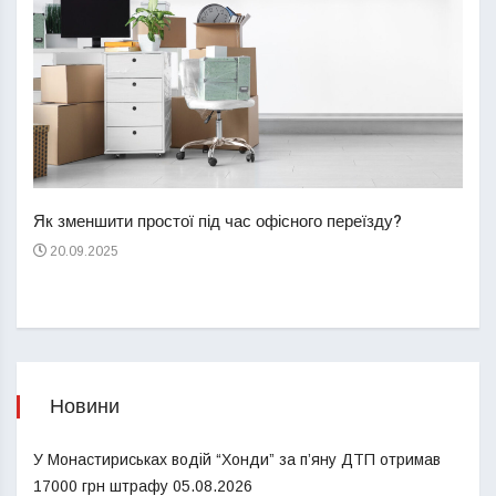
Перш
пере
Як зменшити простої під час офісного переїзду?
21
20.09.2025
Новини
У Монастириськах водій “Хонди” за п’яну ДТП отримав
17000 грн штрафу
05.08.2026