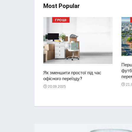
Most Popular
ГРОШІ
Перш
футбо
ий водій
Як зменшити простої під час
перем
2-річну дівчинку
офісного переїзду?
ереході
21.
20.09.2025