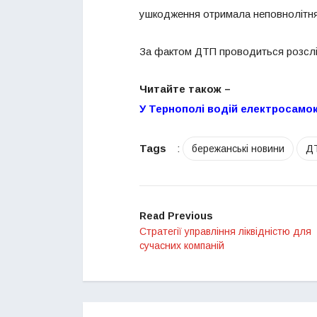
ушкодження отримала неповнолітня
За фактом ДТП проводиться розсл
Читайте також –
У Тернополі водій електросамок
Tags
:
бережанські новини
Д
Read Previous
Стратегії управління ліквідністю для
сучасних компаній