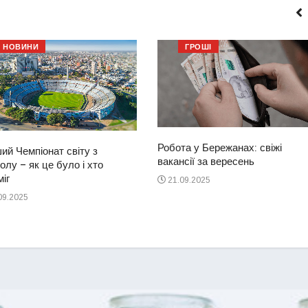
НОВИНИ
ГРОШІ
Робота у Бережанах: свіжі
ий Чемпіонат світу з
вакансії за вересень
лу – як це було і хто
іг
21.09.2025
09.2025