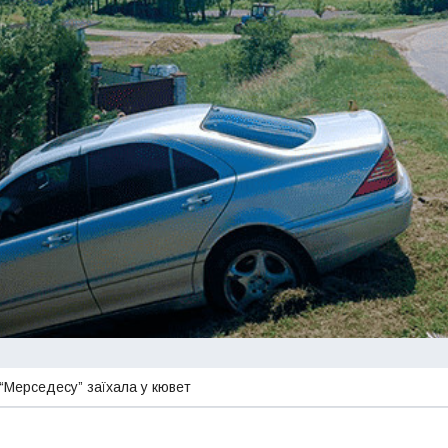
“Мерседесу” заїхала у кювет