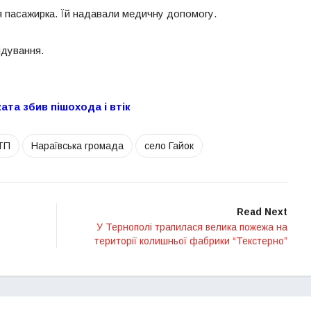
 пасажирка. Їй надавали медичну допомогу.
ідування.
ата збив пішохода і втік
ТП
Нараївська громада
село Гайок
Read Next
У Тернополі трапилася велика пожежа на
території колишньої фабрики “Текстерно”