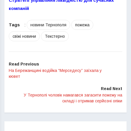
Стратегії управління ліквідністю для сучасних
компаній
Tags
:
новини Тернополя
пожежа
свіжі новини
Текстерно
Read Previous
На Бережанщині водійка “Мерседесу” заїхала у
кювет
Read Next
У Тернополі чоловік намагався загасити пожежу на
складі і отримав серйозні опіки