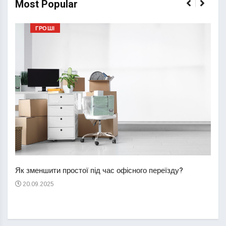
Most Popular
ГРОШІ
Перш
пере
Як зменшити простої під час офісного переїзду?
21
20.09.2025