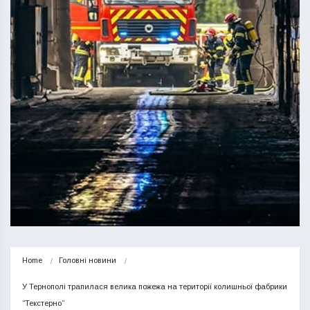
Home
Головні новини
У Тернополі трапилася велика пожежа на території колишньої фабрики 
“Текстерно”