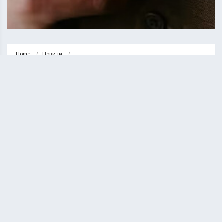
Home
Новини
Від краваток до оверсайзу: як змінився чоловічий стиль за останні…
НОВИНИ
Від краваток до оверсайзу: як
змінився чоловічий стиль за
останні роки
ВАСИЛЬ СОЛТИС
11.06.2026
1 minute read