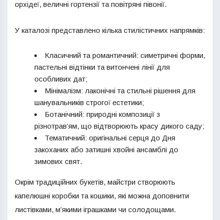
орхідеї, величні гортензії та повітряні півонії.
У каталозі представлено кілька стилістичних напрямків:
Класичний та романтичний: симетричні форми,
пастельні відтінки та витончені лінії для
особливих дат;
Мінімалізм: лаконічні та стильні рішення для
шанувальників строгої естетики;
Ботанічний: природні композиції з
різнотрав’ям, що відтворюють красу дикого саду;
Тематичний: оригінальні серця до Дня
закоханих або затишні хвойні ансамблі до
зимових свят.
Окрім традиційних букетів, майстри створюють
капелюшні коробки та кошики, які можна доповнити
листівками, м’якими іграшками чи солодощами.