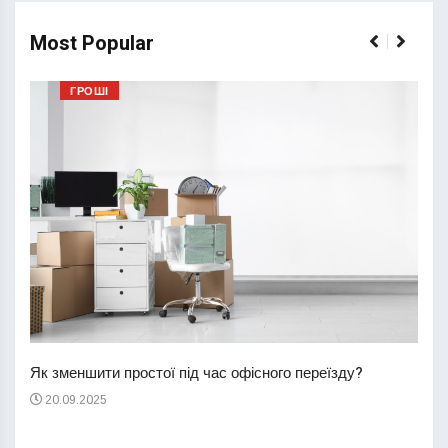
Most Popular
ГРОШІ
Перш
пере
Як зменшити простої під час офісного переїзду?
21
20.09.2025