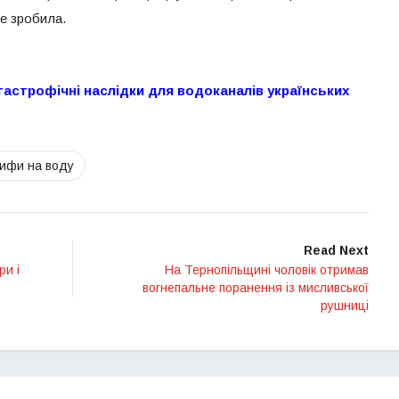
не зробила.
атастрофічні наслідки для водоканалів українських
ифи на воду
Read Next
ри і
На Тернопільщині чоловік отримав
вогнепальне поранення із мисливської
рушниці