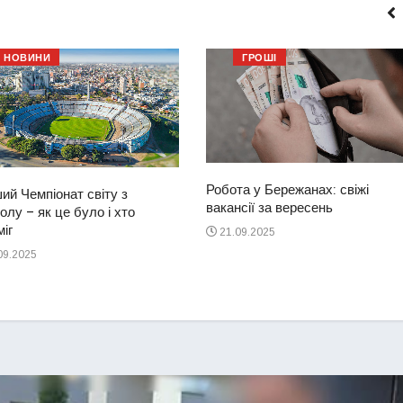
НОВИНИ
ГРОШІ
Робота у Бережанах: свіжі
ий Чемпіонат світу з
вакансії за вересень
лу – як це було і хто
іг
21.09.2025
09.2025