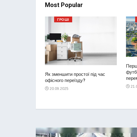
Most Popular
ГРОШІ
Перш
футбо
ий водій
Як зменшити простої під час
перем
2-річну дівчинку
офісного переїзду?
ереході
21.
20.09.2025