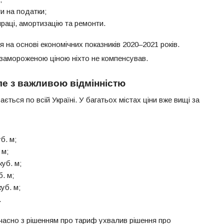
и на податки;
раці, амортизацію та ремонти.
на основі економічних показників 2020–2021 років.
 замороженою ціною ніхто не компенсував.
ле з важливою відмінністю
ться по всій Україні. У багатьох містах ціни вже вищі за
б. м;
 м;
куб. м;
. м;
куб. м;
.
часно з рішенням про тариф ухвалив рішення про