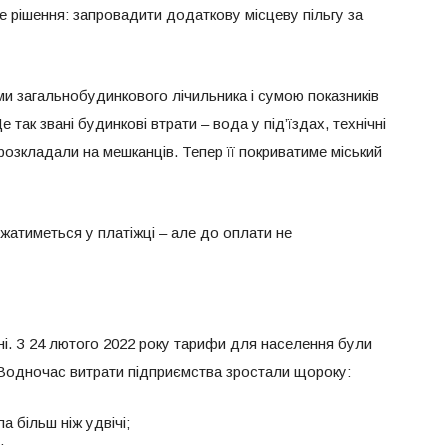
е рішення: запровадити додаткову місцеву пільгу за
ми загальнобудинкового лічильника і сумою показників
 так звані будинкові втрати – вода у під’їздах, технічні
розкладали на мешканців. Тепер її покриватиме міський
атиметься у платіжці – але до оплати не
їні. З 24 лютого 2022 року тарифи для населення були
. Водночас витрати підприємства зростали щороку:
 більш ніж удвічі;
;