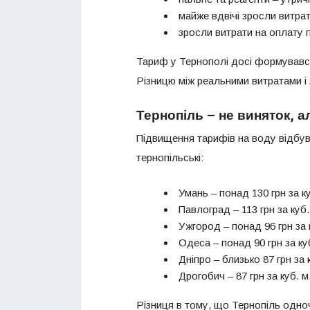
майже вдвічі зросли витрат
зросли витрати на оплату п
Тариф у Тернополі досі формувався 
Різницю між реальними витратами і
Тернопіль – не виняток, а
Підвищення тарифів на воду відбуває
тернопільські:
Умань – понад 130 грн за ку
Павлоград – 113 грн за куб.
Ужгород – понад 96 грн за 
Одеса – понад 90 грн за куб
Дніпро – близько 87 грн за 
Дрогобич – 87 грн за куб. м
Різниця в тому, що Тернопіль одно