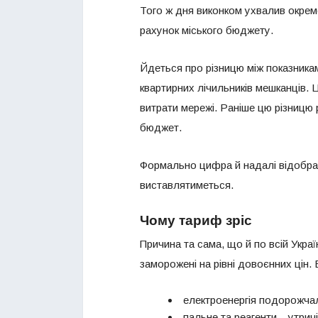
Того ж дня виконком ухвалив окрем
рахунок міського бюджету.
Йдеться про різницю між показника
квартирних лічильників мешканців. Це
витрати мережі. Раніше цю різницю 
бюджет.
Формально цифра й надалі відображ
виставлятиметься.
Чому тариф зріс
Причина та сама, що й по всій Укра
заморожені на рівні довоєнних цін
електроенергія подорожчала
пальне та реагенти – утричі