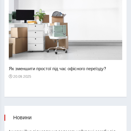
Перш
пере
Як зменшити простої під час офісного переїзду?
21
20.09.2025
Новини