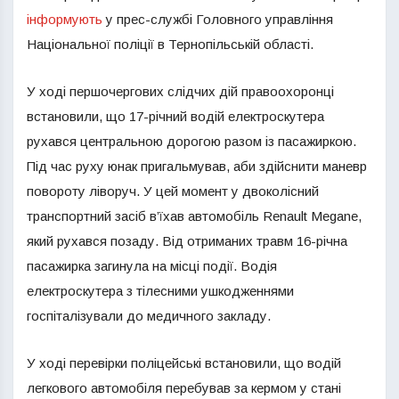
інформують
у прес-службі Головного управління
Національної поліції в Тернопільській області.
У ході першочергових слідчих дій правоохоронці
встановили, що 17-річний водій електроскутера
рухався центральною дорогою разом із пасажиркою.
Під час руху юнак пригальмував, аби здійснити маневр
повороту ліворуч. У цей момент у двоколісний
транспортний засіб в’їхав автомобіль Renault Megane,
який рухався позаду. Від отриманих травм 16-річна
пасажирка загинула на місці події. Водія
електроскутера з тілесними ушкодженнями
госпіталізували до медичного закладу.
У ході перевірки поліцейські встановили, що водій
легкового автомобіля перебував за кермом у стані