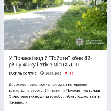
У Почаєві водій “Тойоти” збив 82-
річну жінку і втік з місця ДТП
ВАСИЛЬ СОЛТИС
16.06.2025
70
Дорожньо-транспортна пригода з потерпілим
трапилася у суботу, 14 червня, у Почаєві – на вулиці
Старотаразька водій автомобіля збив людину та втік.
(більше…)