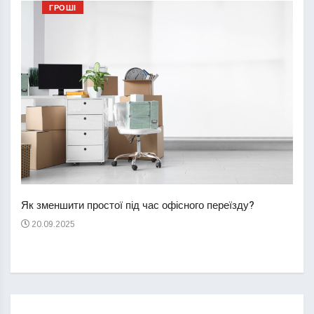
ГРОШІ
Перш
пере
Як зменшити простої під час офісного переїзду?
21
20.09.2025