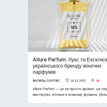
Allure Parfum: Лукс та Ексклю
українського бренду жіночих
парфумів
ВАСИЛЬ СОЛТИС
28.12.2023
91
Allure Parfum — це не просто аромат, це сп
мистецтво, втілене в кожному флаконі. (бі