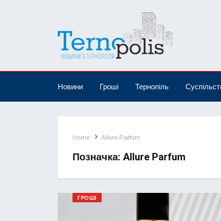
Новини
Гроші
Тернопіль
Суспільст
Home
Allure Parfum
Позначка:
Allure Parfum
ГРОШІ