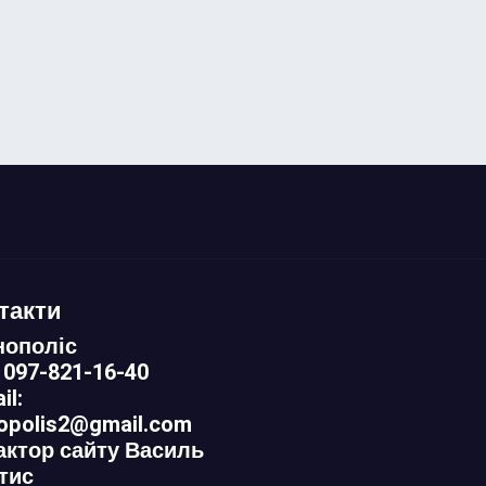
такти
нополіс
 097-821-16-40
il:
nopolis2@gmail.com
актор сайту Василь
тис