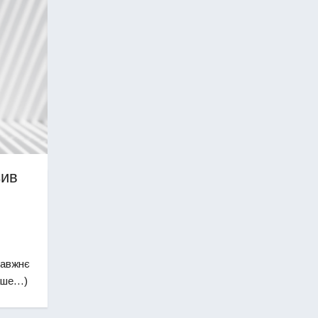
зив
равжнє
льше…)