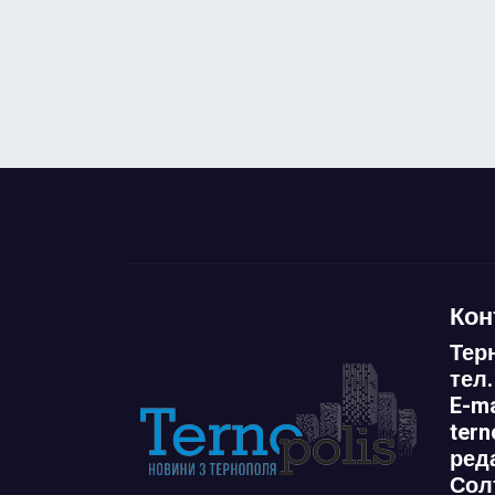
Кон
Тер
тел.
E-ma
ter
ред
Сол