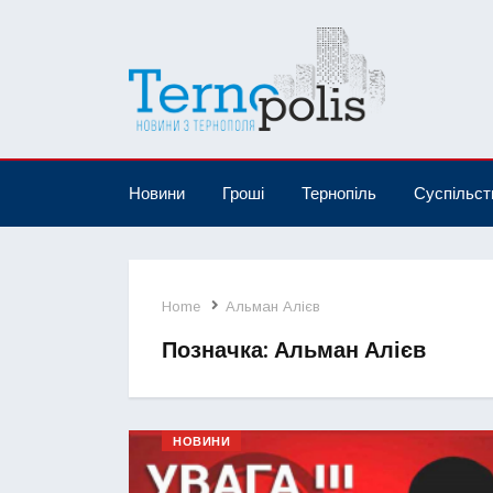
Новини
Гроші
Тернопіль
Суспільст
Home
Альман Алієв
Позначка:
Альман Алієв
НОВИНИ