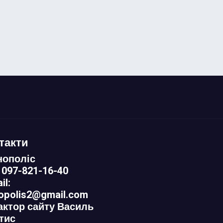
такти
нополіс
 097-821-16-40
il:
nopolis2@gmail.com
актор сайту Василь
тис