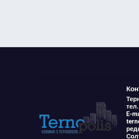
Кон
Тер
тел.
E-ma
ter
ред
Сол