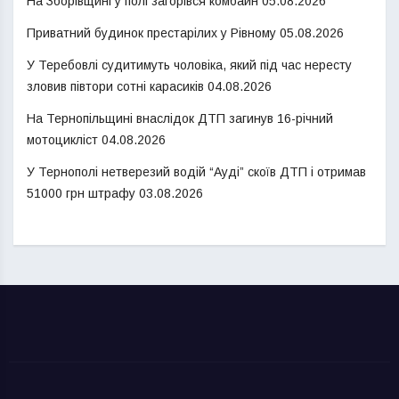
На Зборівщині у полі загорівся комбайн
05.08.2026
Приватний будинок престарілих у Рівному
05.08.2026
У Теребовлі судитимуть чоловіка, який під час нересту
зловив півтори сотні карасиків
04.08.2026
На Тернопільщині внаслідок ДТП загинув 16-річний
мотоцикліст
04.08.2026
У Тернополі нетверезий водій “Ауді” скоїв ДТП і отримав
51000 грн штрафу
03.08.2026