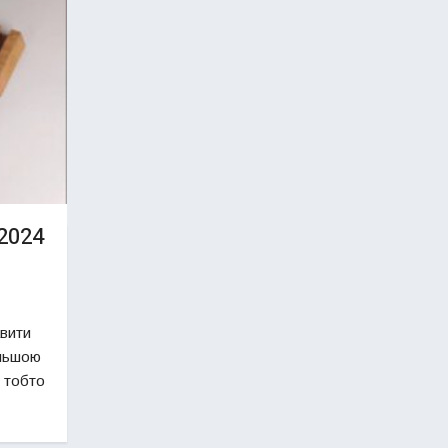
 2024
вити
ільшою
 тобто