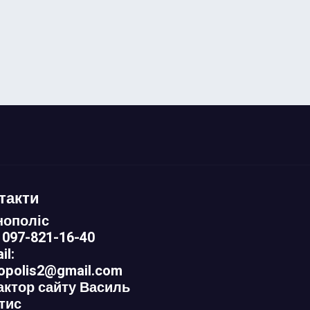
такти
нополіс
 097-821-16-40
il:
nopolis2@gmail.com
актор сайту Василь
тис