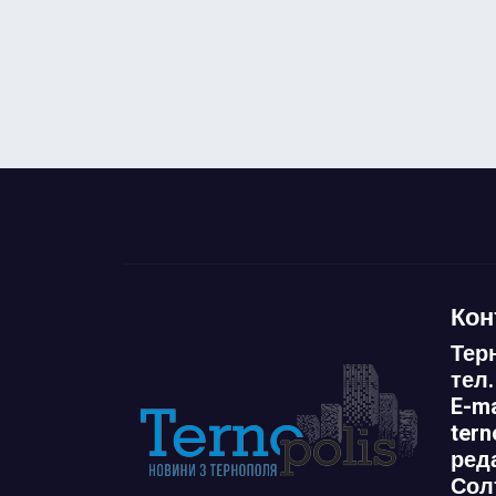
Кон
Тер
тел.
E-ma
ter
ред
Сол