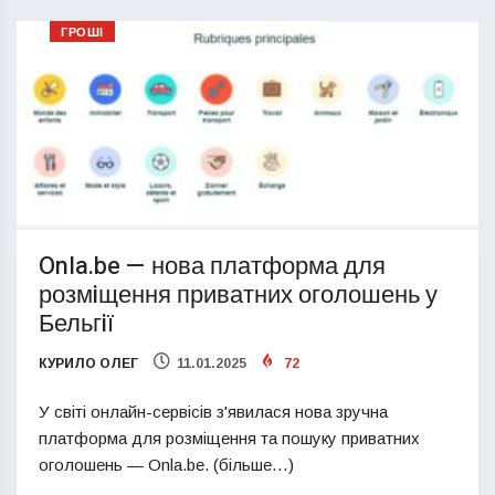
ГРОШІ
Onla.be — нова платформа для
розмiщення приватних оголошень у
Бельгiї
КУРИЛО ОЛЕГ
11.01.2025
72
У свiтi онлайн-сервiсiв з'явилася нова зручна
платформа для розмiщення та пошуку приватних
оголошень — Onla.be. (більше…)