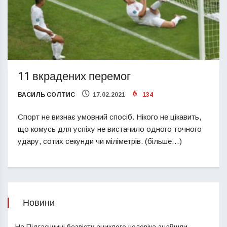
11 вкрадених перемог
ВАСИЛЬ СОЛТИС
17.02.2021
134
Спорт не визнає умовний спосіб. Нікого не цікавить,
що комусь для успіху не вистачило одного точного
удару, сотих секунди чи міліметрів. (більше…)
Новини
На Підгаєччині безвісти зниклого чоловіка знайшли