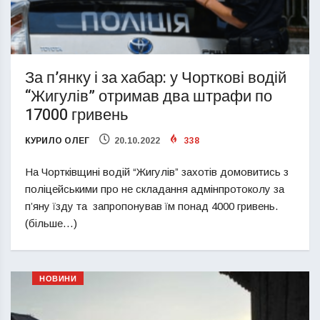
За п’янку і за хабар: у Чорткові водій
“Жигулів” отримав два штрафи по
17000 гривень
КУРИЛО ОЛЕГ
20.10.2022
338
На Чортківщині водій “Жигулів” захотів домовитись з
поліцейськими про не складання адмінпротоколу за
п’яну їзду та запропонував їм понад 4000 гривень.
(більше…)
НОВИНИ