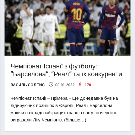
Чемпіонат Іспанії з футболу:
“Барселона”, “Реал” та їх конкуренти
ВАСИЛЬ СОЛТИС
08.01.2022
170
Чемпіонат Іспанії – Прімера – ще донедавна був на
лідируючих позиціях в Європі. Реал і Барселона,
маючи в складі найкращих гравців світу, почергово
вигравали Лігу Чемпіонів. (більше…)