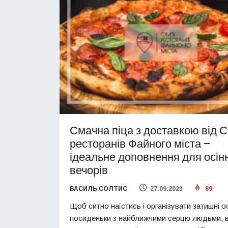
Смачна піца з доставкою від Сі
ресторанів Файного міста –
ідеальне доповнення для осінн
вечорів
ВАСИЛЬ СОЛТИС
27.09.2023
89
Щоб ситно наїстись і організувати затишні ос
посиденьки з найближчими серцю людьми, 