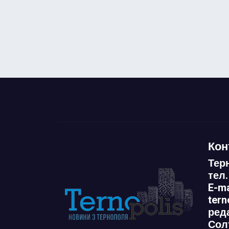
Кон
Тер
тел.
E-ma
ter
ред
Сол