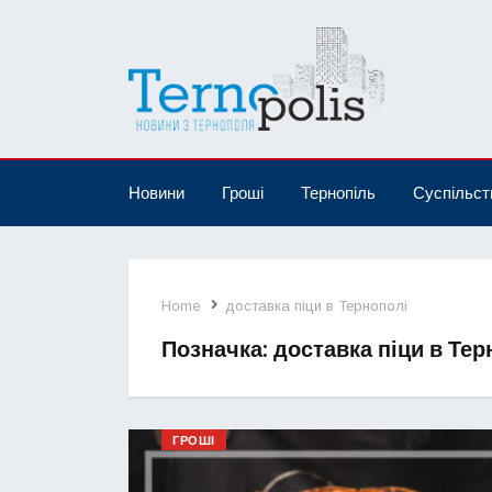
Новини
Гроші
Тернопіль
Суспільст
Home
доставка піци в Тернополі
Позначка:
доставка піци в Тер
ГРОШІ