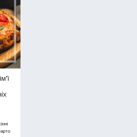
м’ї
іх
інні
варто