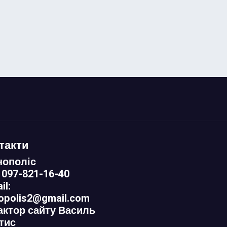
такти
нополіс
 097-821-16-40
il:
nopolis2@gmail.com
актор сайту Василь
тис