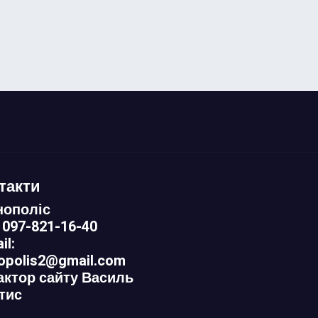
такти
нополіс
 097-821-16-40
il:
nopolis2@gmail.com
актор сайту Василь
тис