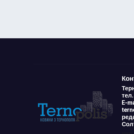
Кон
Тер
тел.
E-ma
ter
ред
Сол
11111