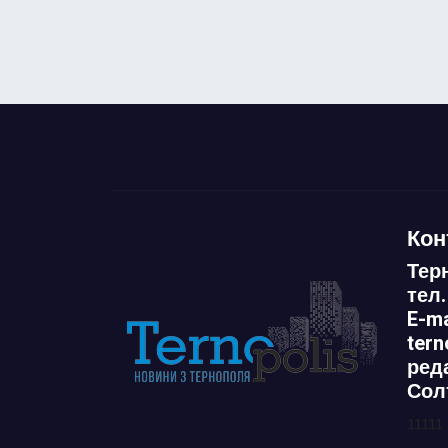
Кон
Тер
тел.
E-ma
ter
ред
Сол
11111