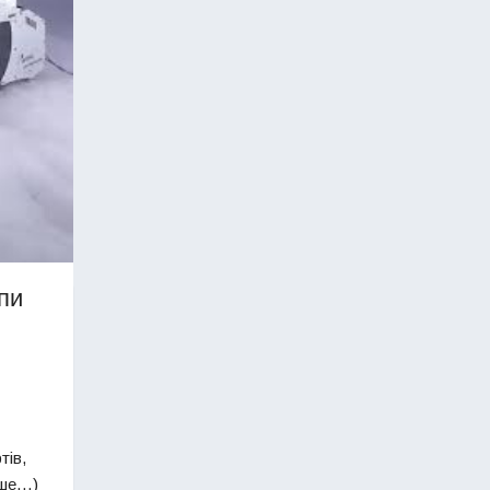
пи
тів,
льше…)