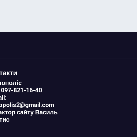
такти
нополіс
 097-821-16-40
il:
nopolis2@gmail.com
актор сайту Василь
тис