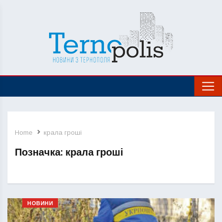
Home
крала гроші
Позначка:
крала гроші
НОВИНИ