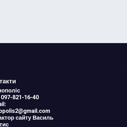
такти
нополіс
 097-821-16-40
il:
nopolis2@gmail.com
актор сайту Василь
тис