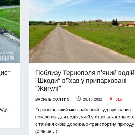
дист
Поблизу Тернополя п’яний водій
“Шкоди” в’їхав у припарковані
“Жигулі”
ВАСИЛЬ СОЛТИС
29.10.2021
615
аду.
Тернопільський міськрайонний суд призначив
покарання для водія, який у стані алкогольного
сп’яніння скоїв дорожньо-транспортну пригоду
(більше…)