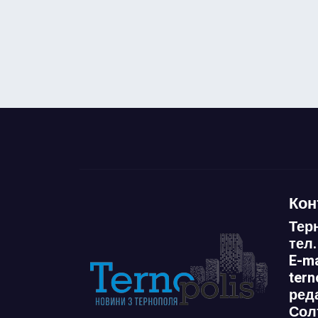
Кон
Тер
тел.
E-ma
ter
ред
Сол