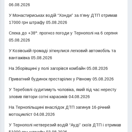
06.08.2026
У Монастириськах водій “Хонди” за п’яну ДТП отримав
17000 грн штрафу
05.08.2026
Спека до +38°: прогноз погоди у Тернополі на 6 серпня
05.08.2026
У Козівській громаді зіткнулися легковий автомобіль та
вантажівка
05.08.2026
На Зборівщині у полі загорівся комбайн
05.08.2026
Приватний будинок престарілих у Рівному
05.08.2026
У Теребовлі судитимуть чоловіка, який під час нересту
зловив півтори сотні карасиків
04.08.2026
На Тернопільщині внаслідок ДТП загинув 16-річний
мотоцикліст
04.08.2026
У Тернополі нетверезий водій “Ауді” скоїв ДТП і отримав
51000 грн штрафу
03.08.2026