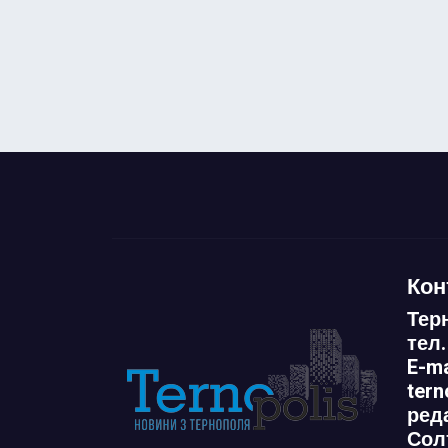
Кон
Тер
тел.
E-ma
ter
ред
Сол