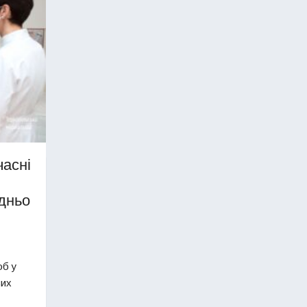
часні
дньо
об у
вих