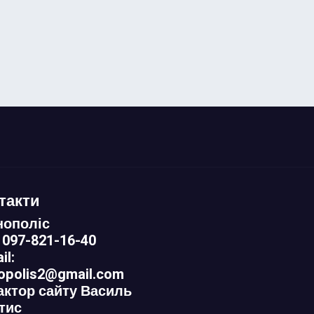
такти
нополіс
 097-821-16-40
il:
nopolis2@gmail.com
актор сайту Василь
тис