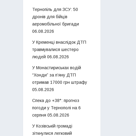
Тернопіль для ЗСУ: 50
дронів для бійців
аеромобільної бригади
06.08.2026
У Кременці внаслідок ДТП
травмувалися шестеро
людей
06.08.2026
У Монастириськах водій
“Хонди” за п’яну ДТП
отримав 17000 грн штрафу
05.08.2026
Спека до +38°: прогноз
погоди у Тернополі на 6
серпня
05.08.2026
У Козівській громаді
зіткнулися легковий