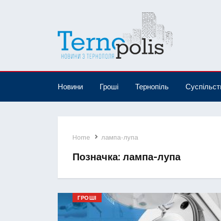
Новини
Гроші
Тернопіль
Суспільст
Home
лампа-лупа
Позначка:
лампа-лупа
ГРОШІ