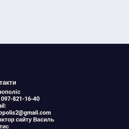
такти
нополіс
 097-821-16-40
il:
nopolis2@gmail.com
актор сайту Василь
тис