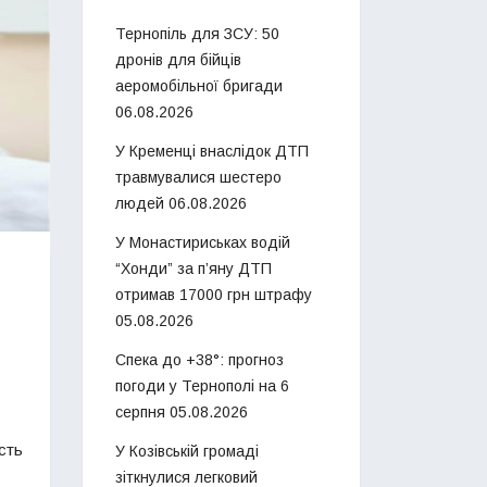
Тернопіль для ЗСУ: 50
дронів для бійців
аеромобільної бригади
06.08.2026
У Кременці внаслідок ДТП
травмувалися шестеро
людей
06.08.2026
У Монастириськах водій
“Хонди” за п’яну ДТП
отримав 17000 грн штрафу
05.08.2026
Спека до +38°: прогноз
погоди у Тернополі на 6
серпня
05.08.2026
сть
У Козівській громаді
зіткнулися легковий