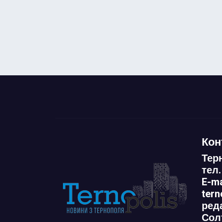
Кон
Тер
тел.
E-ma
ter
ред
Сол