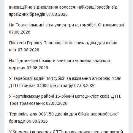
Інноваційне відновлення волосся: найкращі засоби від
провідних брендів
07.08.2026
На Тернопільщині зіткнулися три автомобілі. Є травмовані
07.08.2026
Пантеон Героїв у Тернополі стає прикладом для інших
міст
07.08.2026
На Підгаєччині безвісти зниклого чоловіка знайшли
мертвим
07.08.2026
У Теребовлі водій “Мітсубісі” за вживання алкоголю після
ДТП отримав 34000 грн штрафу
07.08.2026
У Чортківському районі 15-річний мотоцикліст скоїв ДТП.
Троє травмованих
07.08.2026
Тернопіль для ЗСУ: 50 дронів для бійців аеромобільної
бригади
06.08.2026
У Кременці внаслідок ДТП травмувалися шестеро людей