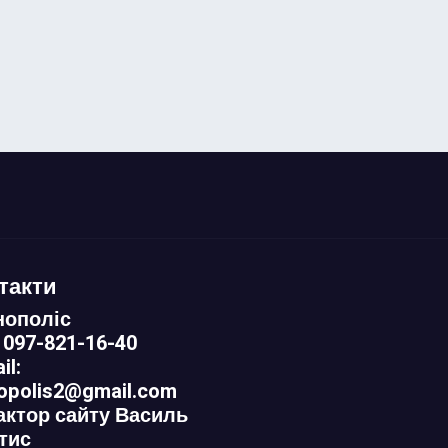
такти
нополіс
 097-821-16-40
il:
nopolis2@gmail.com
актор сайту Василь
тис