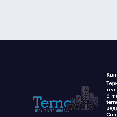
Кон
Тер
тел.
E-ma
ter
ред
Сол