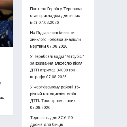
Пантеон Героїв у Тернополі
стає прикладом для інших
міст
07.08.2026
На Підгаєччині безвісти
зниклого чоловіка знайшли
мертвим
07.08.2026
У Теребовлі водій “Мітсубісі”
за вживання алкоголю після
ДТП отримав 34000 грн
штрафу
07.08.2026
й
У Чортківському районі 15-
річний мотоцикліст скоїв
ж.
ДТП. Троє травмованих
07.08.2026
Тернопіль для ЗСУ: 50
дронів для бійців