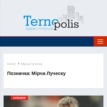
Home
Мірча Луческу
Позначка:
Мірча Луческу
НОВИНИ