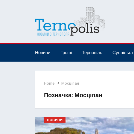
Новини
Гроші
Тернопіль
Суспільст
Home
Мосціпан
Позначка:
Мосціпан
НОВИНИ