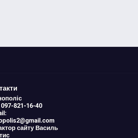
такти
нополіс
 097-821-16-40
il:
nopolis2@gmail.com
актор сайту Василь
тис