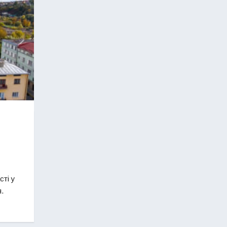
сті у
.