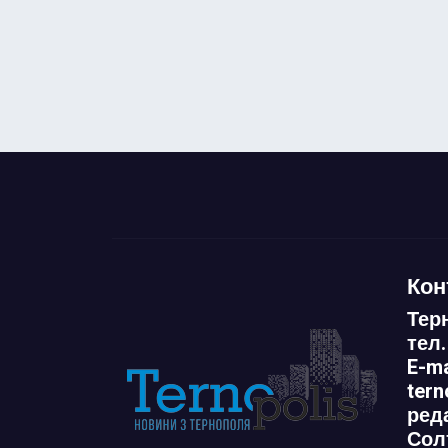
Кон
Тер
тел.
E-ma
ter
ред
Сол