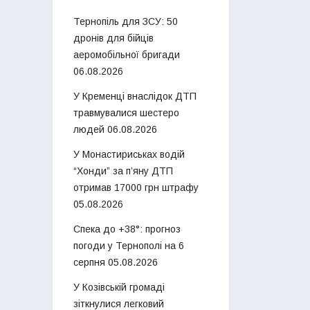
Тернопіль для ЗСУ: 50
дронів для бійців
аеромобільної бригади
06.08.2026
У Кременці внаслідок ДТП
травмувалися шестеро
людей
06.08.2026
У Монастириськах водій
“Хонди” за п’яну ДТП
отримав 17000 грн штрафу
05.08.2026
Спека до +38°: прогноз
погоди у Тернополі на 6
серпня
05.08.2026
У Козівській громаді
зіткнулися легковий