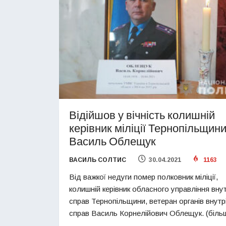
Відійшов у вічність колишній
керівник міліції Тернопільщин
Василь Облещук
ВАСИЛЬ СОЛТИС
30.04.2021
1163
Від важкої недуги помер полковник міліції,
колишній керівник обласного управління внут
справ Тернопільщини, ветеран органів внутр
справ Василь Корнелійович Облещук. (біл