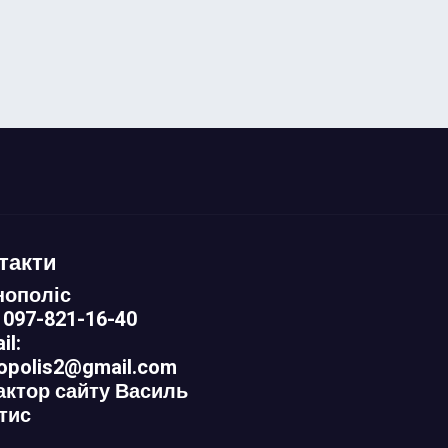
такти
нополіс
 097-821-16-40
il:
nopolis2@gmail.com
актор сайту Василь
тис