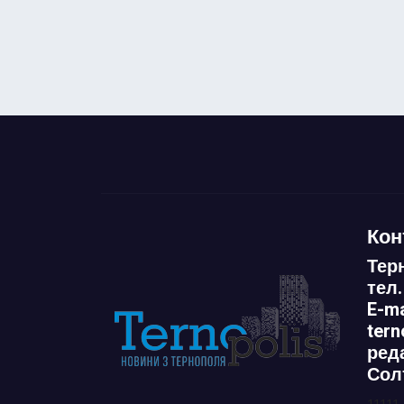
Кон
Тер
тел.
E-ma
ter
ред
Сол
11111