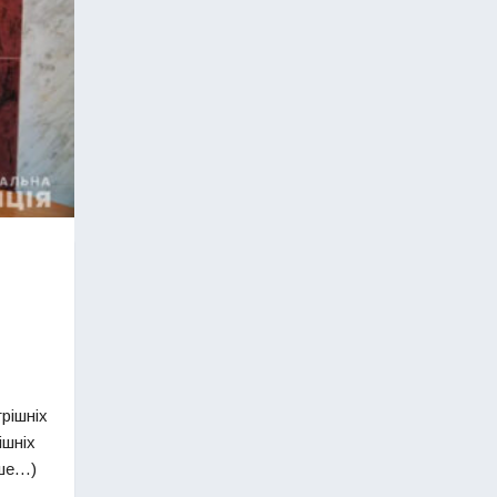
и
рішніх
ішніх
ьше…)