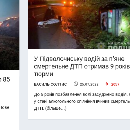
У Підволочиську водій за п’яне
смертельне ДТП отримав 9 років
тюрми
о 85
ВАСИЛЬ СОЛТИС
25.07.2022
2057
До 9 років позбавлення волі засуджено водія, 
у стані алкогольного сп’яніння вчинив смертел
 Нове
ДТП. (більше…)