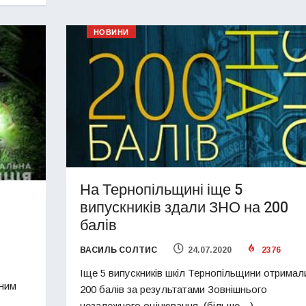
НОВИНИ
На Тернопільщині іще 5
випускників здали ЗНО на 200
-
балів
ВАСИЛЬ СОЛТИС
24.07.2020
2376
Іще 5 випускників шкіл Тернопільщини отримал
ьним
200 балів за результатами Зовнішнього
незалежного оцінювання. (більше…)