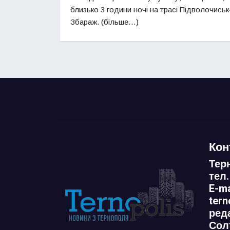
близько 3 години ночі на трасі Підволочиськ
Збараж. (більше…)
Кон
Тер
тел.
E-ma
ter
ред
Сол