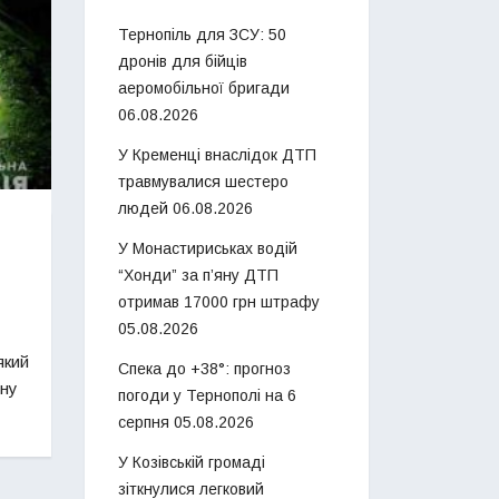
Тернопіль для ЗСУ: 50
дронів для бійців
аеромобільної бригади
06.08.2026
У Кременці внаслідок ДТП
травмувалися шестеро
людей
06.08.2026
У Монастириськах водій
“Хонди” за п’яну ДТП
отримав 17000 грн штрафу
05.08.2026
який
Спека до +38°: прогноз
ьну
погоди у Тернополі на 6
серпня
05.08.2026
У Козівській громаді
зіткнулися легковий