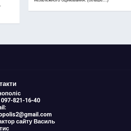
-
такти
нополіс
 097-821-16-40
il:
nopolis2@gmail.com
актор сайту Василь
тис