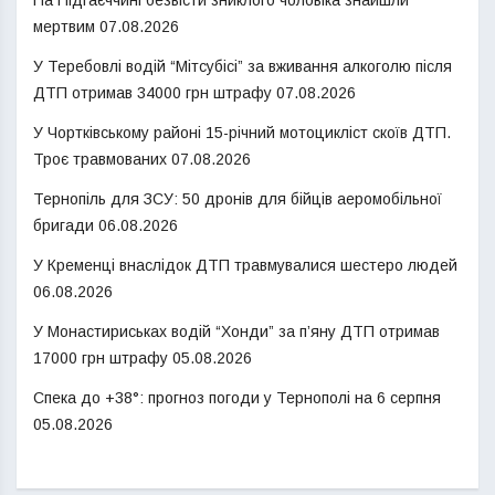
На Підгаєччині безвісти зниклого чоловіка знайшли
мертвим
07.08.2026
У Теребовлі водій “Мітсубісі” за вживання алкоголю після
ДТП отримав 34000 грн штрафу
07.08.2026
У Чортківському районі 15-річний мотоцикліст скоїв ДТП.
Троє травмованих
07.08.2026
Тернопіль для ЗСУ: 50 дронів для бійців аеромобільної
бригади
06.08.2026
У Кременці внаслідок ДТП травмувалися шестеро людей
06.08.2026
У Монастириськах водій “Хонди” за п’яну ДТП отримав
17000 грн штрафу
05.08.2026
Спека до +38°: прогноз погоди у Тернополі на 6 серпня
05.08.2026