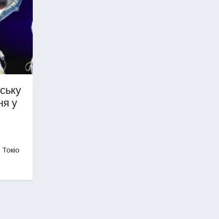
ську
ня у
 Токіо