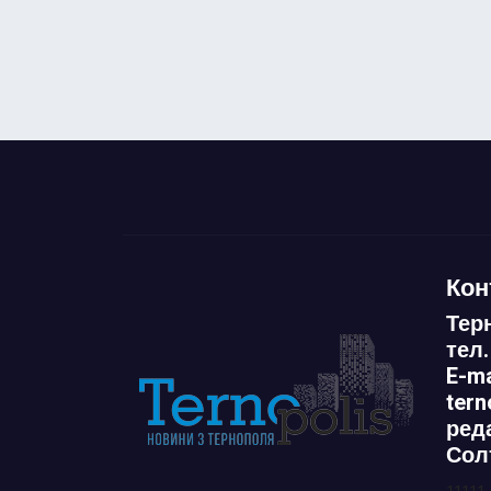
Кон
Тер
тел.
E-ma
ter
ред
Сол
11111