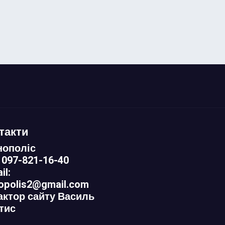
такти
нополіс
 097-821-16-40
il:
nopolis2@gmail.com
актор сайту Василь
тис