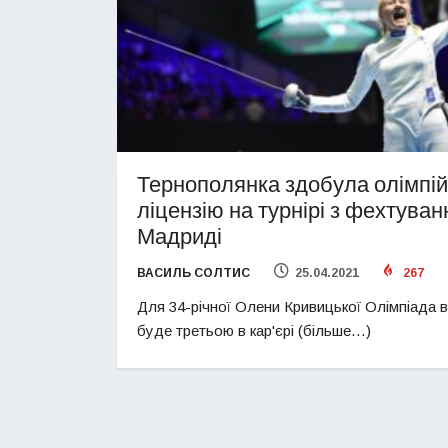
Тернополянка здобула олімпій
ліцензію на турнірі з фехтуван
Мадриді
ВАСИЛЬ СОЛТИС
25.04.2021
267
Для 34-річної Олени Кривицької Олімпіада в
буде третьою в кар'єрі (більше…)