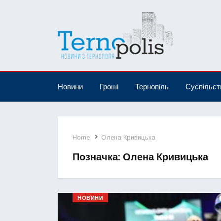
Новини
Гроші
Тернопіль
Суспільст
Home
Олена Кривицька
Позначка:
Олена Кривицька
НОВИНИ