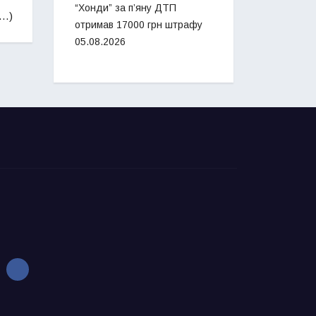
“Хонди” за п’яну ДТП
е…)
отримав 17000 грн штрафу
05.08.2026