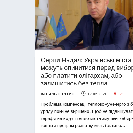
Сергій Надал: Українські міста
можуть опинитися перед вибо
або платити олігархам, або
залишитись без тепла
ВАСИЛЬ СОЛТИС
17.02.2021
71
Проблема компенсації теплокомуненерго з 
уряду поки не вирішено. Щоб не підвищуват
тарифи на воду і тепло міста змушені забир
кошти з програм розвитку міст. (більше…)