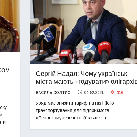
ром
Сергій Надал: Чому українські
міста мають «годувати» олігархі
ВАСИЛЬ СОЛТИС
04.02.2021
116
Уряд має знизити тариф на газ і його
боку
транспортування для підприємств
и
«Теплокомуненерго». (більше…)
ати