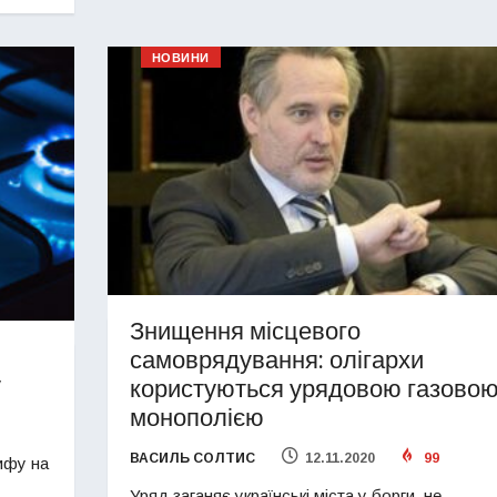
НОВИНИ
Знищення місцевого
самоврядування: олігархи
у
користуються урядовою газово
монополією
ВАСИЛЬ СОЛТИС
12.11.2020
99
ифу на
Уряд заганяє українські міста у борги, не