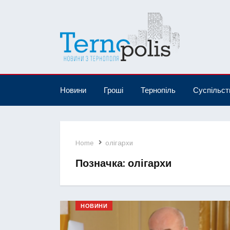
Новини
Гроші
Тернопіль
Суспільст
Home
олігархи
Позначка:
олігархи
НОВИНИ