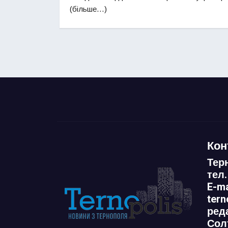
(більше…)
Кон
Тер
тел.
E-ma
ter
ред
Сол