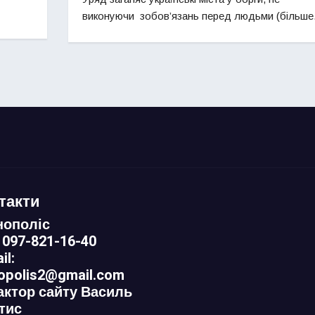
виконуючи зобов’язань перед людьми (більш
такти
нополіс
 097-821-16-40
il:
nopolis2@gmail.com
актор сайту Василь
тис