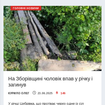
ГОЛОВНІ НОВИНИ
На Зборівщині чоловік впав у річку і
загинув
КУРИЛО ОЛЕГ
23.06.2025
146
У річці Цебрівка, що протікає через одне із сіл