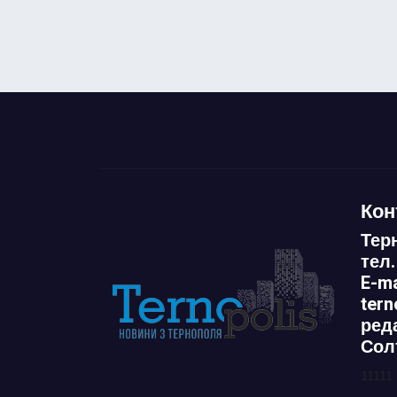
Кон
Тер
тел.
E-ma
ter
ред
Сол
11111