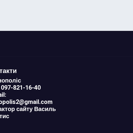
такти
нополіс
 097-821-16-40
il:
nopolis2@gmail.com
актор сайту Василь
тис