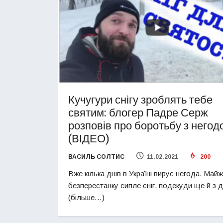
Кучугури снігу зроблять тебе
святим: блогер Падре Серж
розповів про боротьбу з него
(ВІДЕО)
ВАСИЛЬ СОЛТИС
11.02.2021
200
Вже кілька днів в Україні вирує негода. Май
безперестанку сипле сніг, подекуди ще й з 
(більше…)