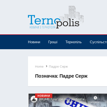
Новини
Гроші
Тернопіль
Суспільст
Home
Падре Серж
Позначка:
Падре Серж
НОВИНИ