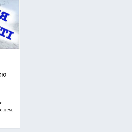
дою
же
дощем.