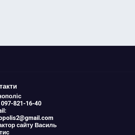
такти
нополіс
 097-821-16-40
il:
nopolis2@gmail.com
актор сайту Василь
тис