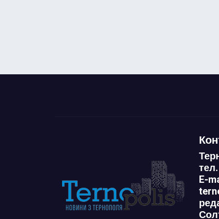
Кон
Тер
тел.
E-ma
ter
ред
Сол