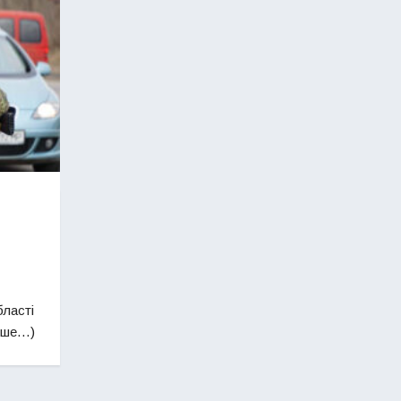
бласті
льше…)