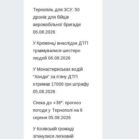
Тернопіль для ЗСУ: 50
дронів для бійців
аеромобільної бригади
06.08.2026
У Кременці внаслідок ДТП
травмувалися шестеро
людей
06.08.2026
У Монастириськах водій
“Хонди” за п’яну ДТП
отримав 17000 грн штрафу
05.08.2026
Спека до +38°: прогноз
погоди у Тернополі на 6
серпня
05.08.2026
У Козівській громаді
зіткнулися легковий