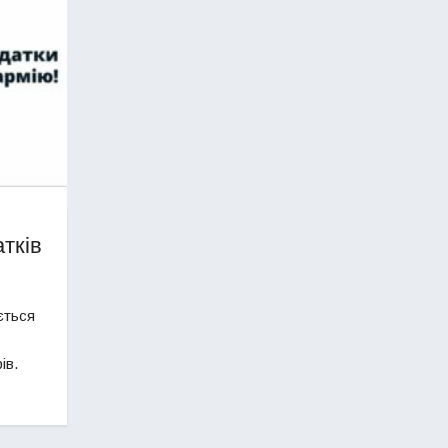
тків
ється
ів.