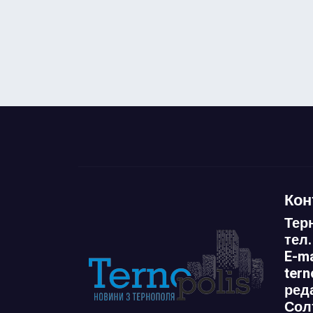
Кон
Тер
тел.
E-ma
ter
ред
Сол