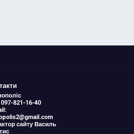
такти
нополіс
 097-821-16-40
il:
nopolis2@gmail.com
актор сайту Василь
тис