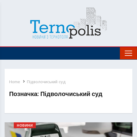
Home
Підволочиський суд
Позначка:
Підволочиський суд
НОВИНИ