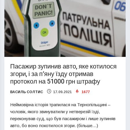
Пасажир зупинив авто, яке котилося
згори, і за п’яну їзду отримав
протокол на 51000 грн штрафу
ВАСИЛЬ СОЛТИС
17.09.2021
1677
Неймовірна історія трапилася на Тернопільщині –
чоловік, якого звинуватили у нетверезій їзді,
переконував суд, що був пасажиром і лише зупиняв
авто, бо воно покотилося згори. (більше…)