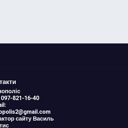
такти
нополіс
 097-821-16-40
il:
nopolis2@gmail.com
актор сайту Василь
тис