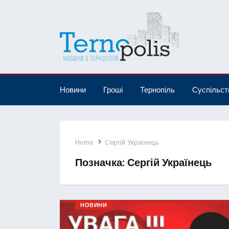
Новини
Гроші
Тернопіль
Суспільст
Home
Сергій Українець
Позначка:
Сергій Українець
НОВИНИ