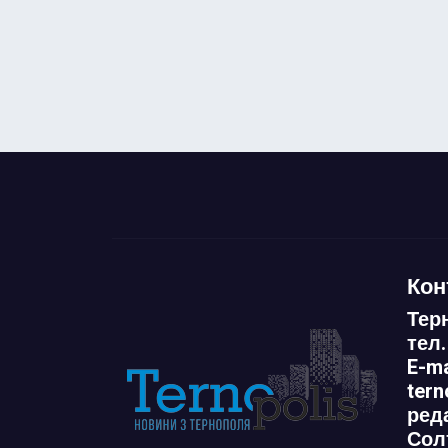
Кон
Тер
тел.
E-ma
ter
ред
Сол