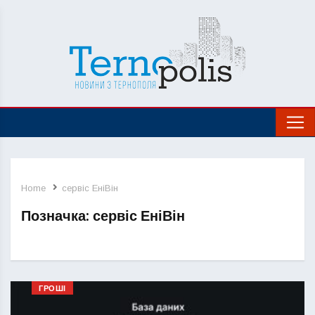
Home
сервіс ЕніВін
Позначка:
сервіс ЕніВін
ГРОШІ