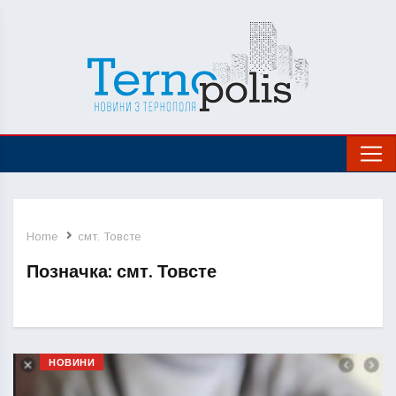
Home
смт. Товсте
Позначка:
смт. Товсте
НОВИНИ