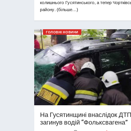
колишнього Гусятинського, а тепер Чортківс
району. (більше…)
ГОЛОВНІ НОВИНИ
На Гусятинщині внаслідок ДТ
загинув водій “Фольксвагена”