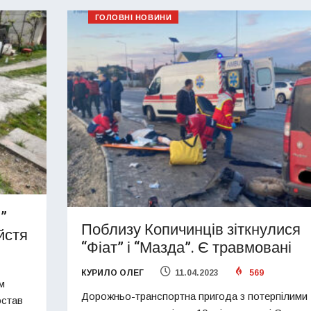
ГОЛОВНІ НОВИНИ
”
Поблизу Копичинців зіткнулися
йстя
“Фіат” і “Мазда”. Є травмовані
КУРИЛО ОЛЕГ
11.04.2023
569
м
Дорожньо-транспортна пригода з потерпілими
остав