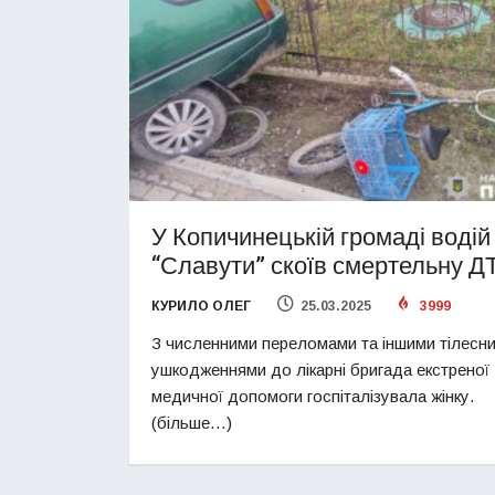
У Копичинецькій громаді водій
“Славути” скоїв смертельну Д
КУРИЛО ОЛЕГ
25.03.2025
3999
З численними переломами та іншими тілесн
ушкодженнями до лікарні бригада екстреної
медичної допомоги госпіталізувала жінку.
(більше…)