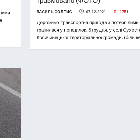
травмовано (ФОТО)
ВАСИЛЬ СОЛТИС
07.12.2021
1751
ьними
а
Дорожньо-транспортна пригода з потерпілими
трапилася у понеділок, 6 грудня, у селі Сухост
Копичинецької територіальної громади. (більш