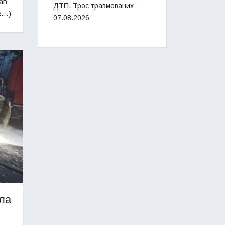
ав
ДТП. Троє травмованих
е…)
07.08.2026
яла