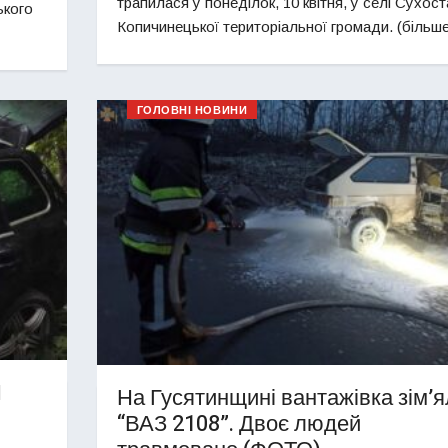
трапилася у понеділок, 10 квітня, у селі Сухост
ького
Копичинецької територіальної громади. (більш
ГОЛОВНІ НОВИНИ
П
На Гусятинщині вантажівка зім’
“ВАЗ 2108”. Двоє людей