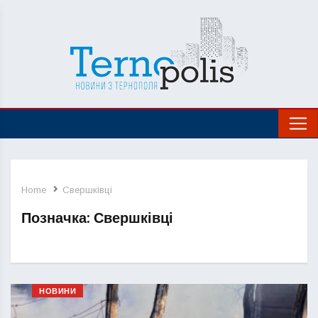
Home
Свершківці
Позначка:
Свершківці
НОВИНИ