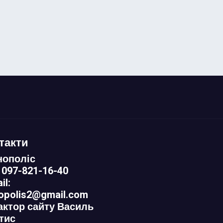
такти
нополіс
 097-821-16-40
il:
nopolis2@gmail.com
актор сайту Василь
тис