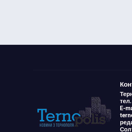
Кон
Тер
тел.
E-ma
ter
ред
Сол