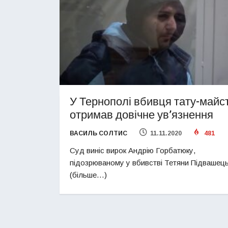
У Тернополі вбивця тату-майс
отримав довічне ув’язнення
ВАСИЛЬ СОЛТИС
11.11.2020
481
Суд виніс вирок Андрію Горбатюку,
підозрюваному у вбивстві Тетяни Підвашець
(більше…)