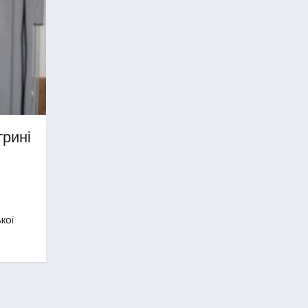
трині
кої