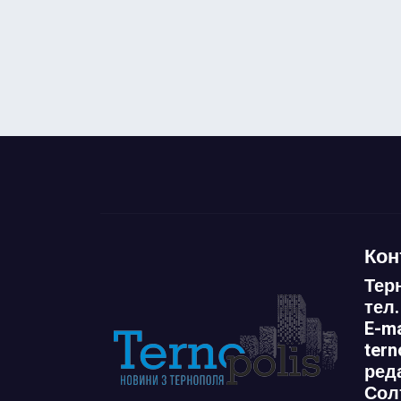
Кон
Тер
тел.
E-ma
ter
ред
Сол