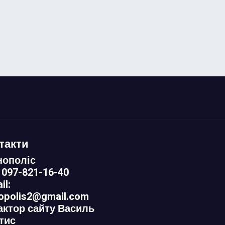
такти
нополіс
 097-821-16-40
il:
nopolis2@gmail.com
актор сайту Василь
тис