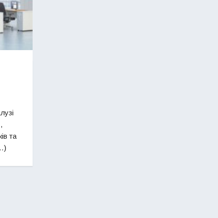
лузі
,
ів та
…)