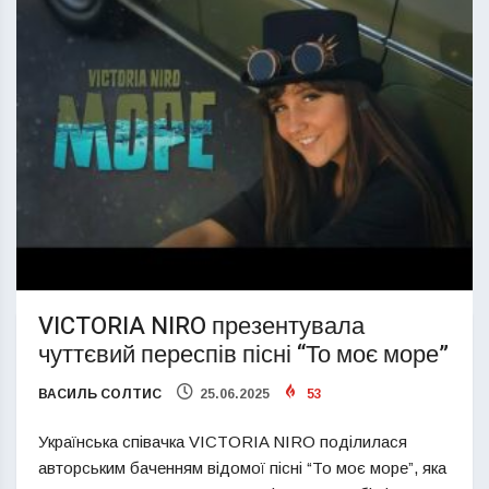
VICTORIA NIRO презентувала
чуттєвий переспів пісні “То моє море”
ВАСИЛЬ СОЛТИС
25.06.2025
53
Українська співачка VICTORIA NIRO поділилася
авторським баченням відомої пісні “То моє море”, яка