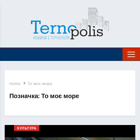
Home
То моє море
Позначка:
То моє море
КУЛЬТУРА