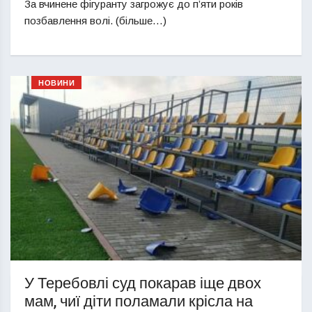
За вчинене фігуранту загрожує до п’яти років
позбавлення волі. (більше…)
НОВИНИ
У Теребовлі суд покарав іще двох
мам, чиї діти поламали крісла на