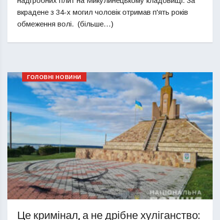
надгробних плит на Микулинецькому кладовищі. За
вкрадене з 34-х могил чоловік отримав п'ять років
обмеження волі. (більше…)
ГОЛОВНІ НОВИНИ
Це кримінал, а не дрібне хуліганство: