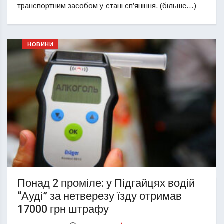
транспортним засобом у стані сп’яніння. (більше…)
НОВИНИ
Понад 2 проміле: у Підгайцях водій
“Ауді” за нетверезу їзду отримав
17000 грн штрафу