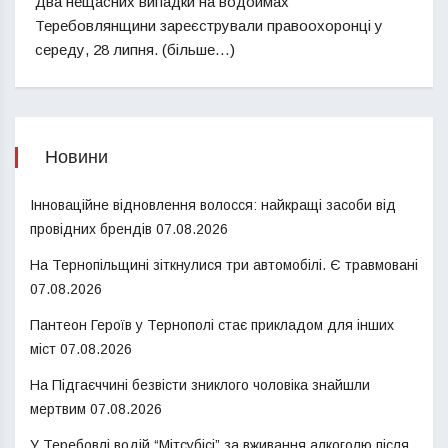
Два нещасних випадки на водоймах
Теребовлянщини зареєстрували правоохоронці у
середу, 28 липня. (більше…)
Новини
Інноваційне відновлення волосся: найкращі засоби від
провідних брендів
07.08.2026
На Тернопільщині зіткнулися три автомобілі. Є травмовані
07.08.2026
Пантеон Героїв у Тернополі стає прикладом для інших
міст
07.08.2026
На Підгаєччині безвісти зниклого чоловіка знайшли
мертвим
07.08.2026
У Теребовлі водій “Мітсубісі” за вживання алкоголю після